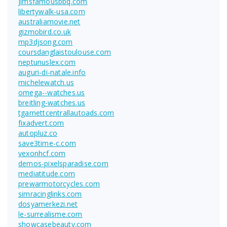
jimsfamousbbq.com
libertywalk-usa.com
australiamovie.net
gizmobird.co.uk
mp3djsong.com
coursdanglaistoulouse.com
neptunuslex.com
auguri-di-natale.info
michelewatch.us
omega--watches.us
breitling-watches.us
tgarnettcentrallautoads.com
fixadvert.com
autopluz.co
save3time-c.com
vexonhcf.com
demos-pixelsparadise.com
mediatitude.com
prewarmotorcycles.com
simracinglinks.com
dosyamerkezi.net
le-surrealisme.com
showcasebeauty.com