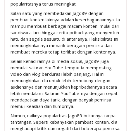
popularitasnya terus meningkat.
Salah satu yang membedakan Jago89 dengan
pembuat konten lainnya adalah keserbagunaannya. Ia
mampu membuat berbagai macam konten, mulai dari
sandiwara lucu hingga cerita pribadi yang menyentuh
hati, dan segala sesuatu di antaranya. Fleksibilitas ini
memungkinkannya menarik beragam pemirsa dan
membuat mereka tetap terlibat dengan kontennya.
Selain kehadirannya di media sosial, Jago89 juga
memulai saluran YouTube tempat ia memposting
video dan vlog berdurasi lebih panjang. Hal ini
memungkinkan dia untuk lebih terhubung dengan
audiensnya dan menunjukkan kepribadiannya secara
lebih mendalam. Saluran YouTube-nya dengan cepat
mendapatkan daya tarik, dengan banyak pemirsa
memuji keaslian dan humornya.
Namun, naiknya popularitas Jago89 bukannya tanpa
tantangan. Seperti kebanyakan pembuat konten, dia
menghadapi kritik dan negatif dari beberapa pemirsa.