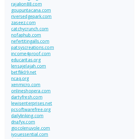
rajalion88.com
goupuntacana.com
riversedgepark.com
zaseez.com
catchycrunch.com
nofaphub.com
nefertitingalls.com
patsyscreations.com
income4proof.com
educaritas.org
lensajelajah.com
betflik09.net
ncaq.org
xenmicro.com
onlineshopera.com
dartyfresh.com
lewisenterprises.net
pcsoftwarefree.org
dailylinking.com
dnafyx.com
giocolenuvole.com
iyouessential.com