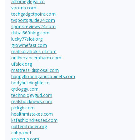
attorneylegal.co
voomb.com
techgadgetpoint.com
tvsportsguide24.com
sportsreviews24.com
dubai360blog.com
lucky77slot.org
growmefast.com
mahkotahokislot.com
onlinecancerpharm.com
ufalek.org
mattress-disposal.com
happyflooringandcabinets.com
bodybuildinglife.co
qrdoggy.com
technologygud.com
realshocknews.com
pickgb.com
healthmistakes.com
ksfashiondresses.com
patterntrader.org
cnhpa.net
sitalotus.com