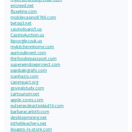
ericreed.net
fluxetine.com
mobilecasino8760.com
betqq3.net
casinoloans5.us
CasinoAuction.us
kipooglecouk.us
mykitchennhome.com
aumoulinvert.com
thefoodiepassport.com
superwindowproject.com
papibakigrafo.com
icanhazjs.com
canimpact.org
goviralstudy.com
cartourism.net
apple-cores.com
pulserasdeactividad10.com
barbaracarlotti.com
desktopmining.net
inthebleachers.net
lexapro-rx-store.com