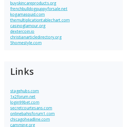
buyskincareproducts.org
frenchbulldogpuppyforsale.net
kogamasquid.com
themultiplicationtablechart.com
casinoglamour.org
dextercoin.io
christianarticledirectory.org
5homestyle.com
Links
stagehubs.com
1x2forum.net
login99bet.com
secretcourtesans.com
onlinebahisforum1.com
chicagoheadline.com
camming.org