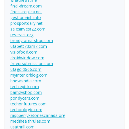
whatnews.me
final-dream.com
finest-replica.net
gestioneinh.info
prosportdaily.net
salesinvest22.com
teseract.org
trendy-ama-shop.com
ufabett732m7.com
visiofood.com
droidwindow.com
freeprsubmission.com
ufagold666.com
myinteriorblog.com
bnewsindia.com
techiepick.com
bamzyshop.com
pondycars.com
techonfutures.com
techoologic.com
raspberryketonescanada.org
medihealthrules.com
usathrill.com