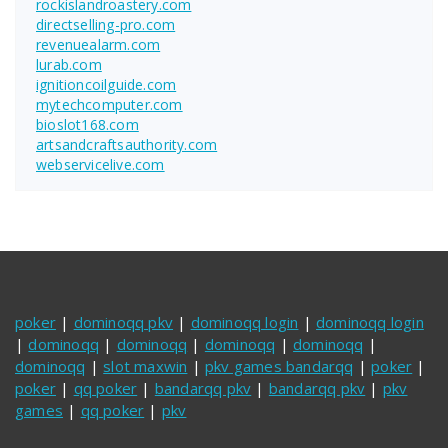
rockislandroastery.com
directselling-pro.com
revenuealarm.com
lurab.com
ignitioncoilguide.com
mytechcomputer.com
bioslot168.com
artsandcraftsauthority.com
webservicelive.com
poker
|
dominoqq pkv
|
dominoqq login
|
dominoqq login
|
dominoqq
|
dominoqq
|
dominoqq
|
dominoqq
|
dominoqq
|
slot maxwin
|
pkv games bandarqq
|
poker
|
poker
|
qq poker
|
bandarqq pkv
|
bandarqq pkv
|
pkv
games
|
qq poker
|
pkv