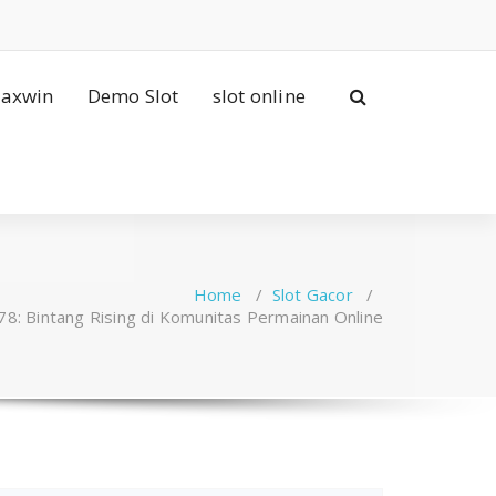
Maxwin
Demo Slot
slot online
Home
/
Slot Gacor
/
8: Bintang Rising di Komunitas Permainan Online