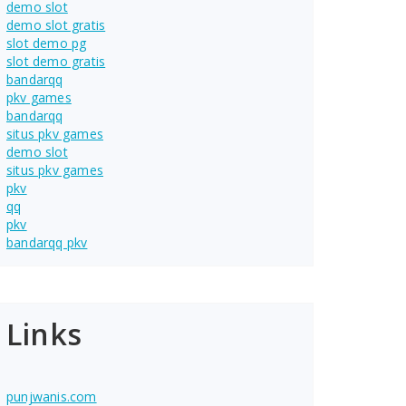
demo slot
demo slot gratis
slot demo pg
slot demo gratis
bandarqq
pkv games
bandarqq
situs pkv games
demo slot
situs pkv games
pkv
qq
pkv
bandarqq pkv
Links
punjwanis.com