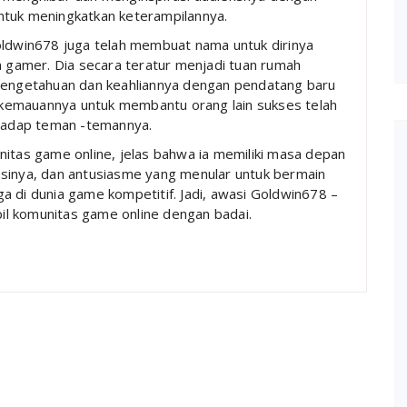
ntuk meningkatkan keterampilannya.
oldwin678 juga telah membuat nama untuk dirinya
n gamer. Dia secara teratur menjadi tuan rumah
 pengetahuan dan keahliannya dengan pendatang baru
kemauannya untuk membantu orang lain sukses telah
hadap teman -temannya.
nitas game online, jelas bahwa ia memiliki masa depan
asinya, dan antusiasme yang menular untuk bermain
a di dunia game kompetitif. Jadi, awasi Goldwin678 –
l komunitas game online dengan badai.