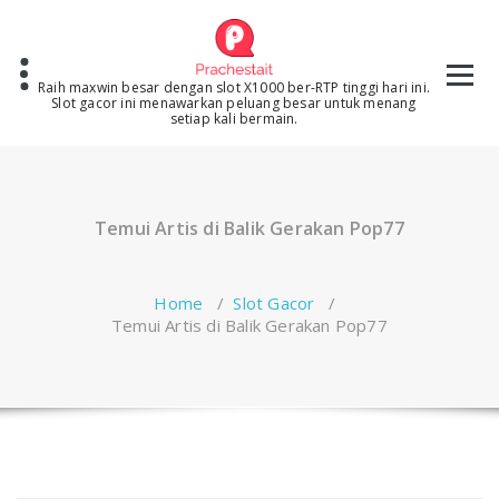
Skip
to
content
Raih maxwin besar dengan slot X1000 ber-RTP tinggi hari ini.
Slot gacor ini menawarkan peluang besar untuk menang
setiap kali bermain.
Temui Artis di Balik Gerakan Pop77
Home
/
Slot Gacor
/
Temui Artis di Balik Gerakan Pop77