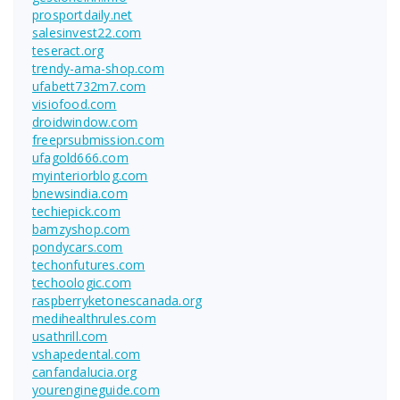
prosportdaily.net
salesinvest22.com
teseract.org
trendy-ama-shop.com
ufabett732m7.com
visiofood.com
droidwindow.com
freeprsubmission.com
ufagold666.com
myinteriorblog.com
bnewsindia.com
techiepick.com
bamzyshop.com
pondycars.com
techonfutures.com
techoologic.com
raspberryketonescanada.org
medihealthrules.com
usathrill.com
vshapedental.com
canfandalucia.org
yourengineguide.com