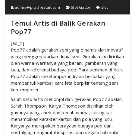
admin@prachestait.com
Slot Gacor
slot
Temui Artis di Balik Gerakan
Pop77
[ad_1]
Pop77 adalah gerakan seni yang dinamis dan inovatif
yang menggemparkan dunia seni. Gerakan ini dicirikan
oleh warna-warnanya yang berani, gambaran yang
lucu, dan referensi budaya pop. Para seniman di balik
Pop77 adalah sekelompok individu berbakat yang
membentuk kembali cara kita berpikir tentang seni
kontemporer.
Salah satu artis menonjol dari gerakan Pop77 adalah
Sarah Thompson. Karya Thompson dicirikan oleh
gayanya yang aneh dan penuh warna, sering kali
menampilkan karakter kartun dan pola yang lucu.
Karyanya merupakan perayaan budaya pop dan
nostalgia, mengambil inspirasi dari segala hal mulai