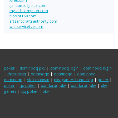
lurab.com
ignitioncoilguide.com
mytechcomputer.com
bioslot168.com
artsandcraftsauthority.com
webservicelive.com
poker
|
dominoqq pkv
|
dominoqq login
|
dominoqq login
|
dominoqq
|
dominoqq
|
dominoqq
|
dominoqq
|
dominoqq
|
slot maxwin
|
pkv games bandarqq
|
poker
|
poker
|
qq poker
|
bandarqq pkv
|
bandarqq pkv
|
pkv
games
|
qq poker
|
pkv