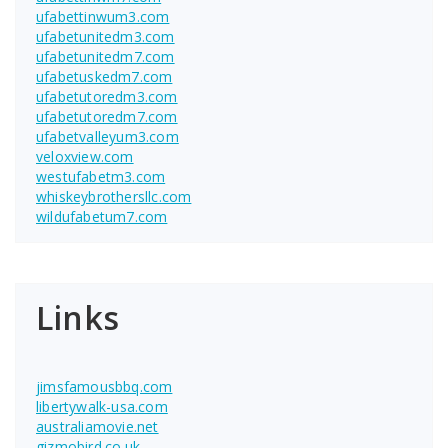
ufabettinwum3.com
ufabetunitedm3.com
ufabetunitedm7.com
ufabetuskedm7.com
ufabetutoredm3.com
ufabetutoredm7.com
ufabetvalleyum3.com
veloxview.com
westufabetm3.com
whiskeybrothersllc.com
wildufabetum7.com
Links
jimsfamousbbq.com
libertywalk-usa.com
australiamovie.net
gizmobird.co.uk