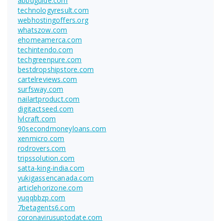
abbuguide.com
technologyresult.com
webhostingoffers.org
whatszow.com
ehomeamerca.com
techintendo.com
techgreenpure.com
bestdropshipstore.com
cartelreviews.com
surfsway.com
nailartproduct.com
digitactseed.com
lvlcraft.com
90secondmoneyloans.com
xenmicro.com
rodrovers.com
tripssolution.com
satta-king-india.com
yukigassencanada.com
articlehorizone.com
yuqqbbzp.com
7betagents6.com
coronavirusuptodate.com