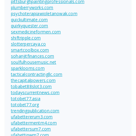
pittsburghpaintingprofessionals.com
plumberryworks.com
psychoterapiawioletanowak.com
quickultimate.com
quirkyquester.com
sexmedicineformen.com
shiftripple.com
slotterpercaya.co
smartcoolbox.com
sohanjitfinances.com
soulfulhousemusic.net
sparklooms.com
tacticalcontractingllc.com
thecapitalpowers.com
tobabet88slot3.com
todayscurrentnews.com
totobet77.asia
totobet77.org
trendingpublication.com
ufabettererum3.com
ufabettermentm4.com
ufabettersum7.com
ufabettinwm7.com