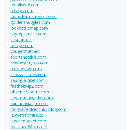
umailsend.com
retarys.com
fasterformationcpf.com
goldensnuggles.com
lookbattlemap.com
buyrdpservice.com
yesport.net
tostylo.com
yougetthat.net
sportsnetclub.com
newbestcrypto.com
oxfordsave.com
iclassicgames.com
saung-artikel.com
fasthokivip2.com
observersports.com
cryptominingplus.com
aquinoticiaspe.com
longhairedfrenchbulldog.com
lawyersforhire.co
businemarket.com
matahari88play.net