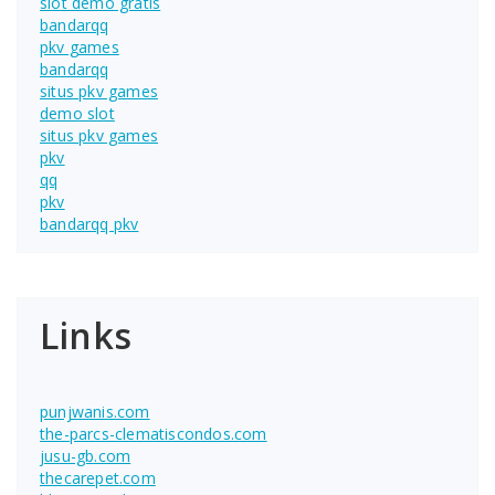
slot demo gratis
bandarqq
pkv games
bandarqq
situs pkv games
demo slot
situs pkv games
pkv
qq
pkv
bandarqq pkv
Links
punjwanis.com
the-parcs-clematiscondos.com
jusu-gb.com
thecarepet.com