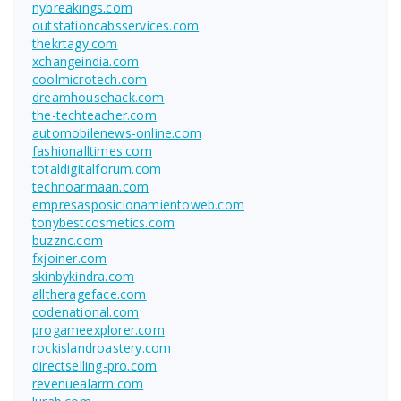
nybreakings.com
outstationcabsservices.com
thekrtagy.com
xchangeindia.com
coolmicrotech.com
dreamhousehack.com
the-techteacher.com
automobilenews-online.com
fashionalltimes.com
totaldigitalforum.com
technoarmaan.com
empresasposicionamientoweb.com
tonybestcosmetics.com
buzznc.com
fxjoiner.com
skinbykindra.com
alltherageface.com
codenational.com
progameexplorer.com
rockislandroastery.com
directselling-pro.com
revenuealarm.com