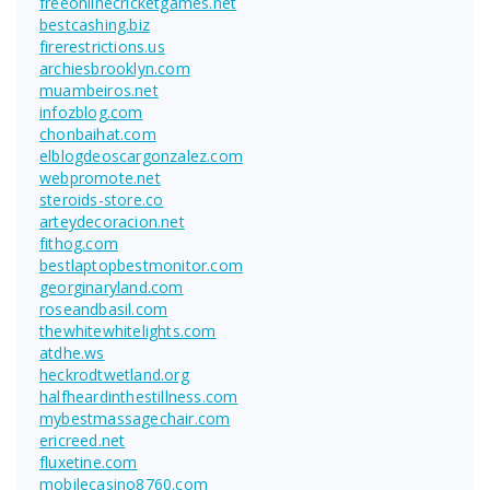
freeonlinecricketgames.net
bestcashing.biz
firerestrictions.us
archiesbrooklyn.com
muambeiros.net
infozblog.com
chonbaihat.com
elblogdeoscargonzalez.com
webpromote.net
steroids-store.co
arteydecoracion.net
fithog.com
bestlaptopbestmonitor.com
georginaryland.com
roseandbasil.com
thewhitewhitelights.com
atdhe.ws
heckrodtwetland.org
halfheardinthestillness.com
mybestmassagechair.com
ericreed.net
fluxetine.com
mobilecasino8760.com