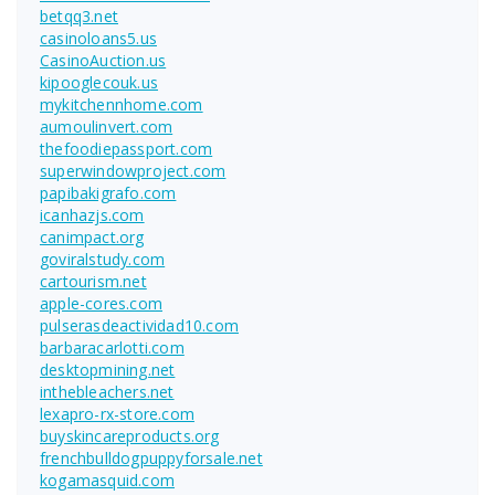
betqq3.net
casinoloans5.us
CasinoAuction.us
kipooglecouk.us
mykitchennhome.com
aumoulinvert.com
thefoodiepassport.com
superwindowproject.com
papibakigrafo.com
icanhazjs.com
canimpact.org
goviralstudy.com
cartourism.net
apple-cores.com
pulserasdeactividad10.com
barbaracarlotti.com
desktopmining.net
inthebleachers.net
lexapro-rx-store.com
buyskincareproducts.org
frenchbulldogpuppyforsale.net
kogamasquid.com