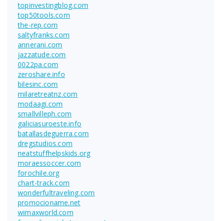
topinvestingblog.com
top50tools.com
the-rep.com
saltyfranks.com
annerani.com
jazzatude.com
0022pa.com
zeroshare.info
bilesinc.com
milaretreatnz.com
modaagi.com
smallvilleph.com
galiciasuroeste.info
batallasdeguerra.com
dregstudios.com
neatstuffhelpskids.org
moraessoccer.com
forochile.org
chart-track.com
wonderfultraveling.com
promocioname.net
wimaxworld.com