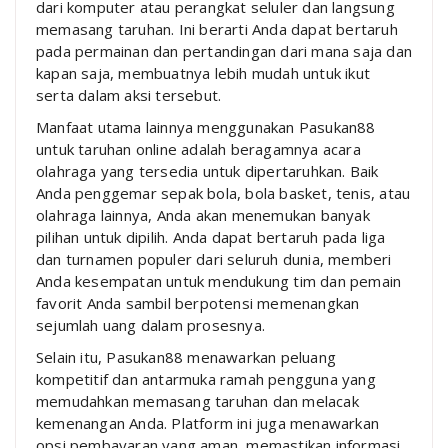
dari komputer atau perangkat seluler dan langsung
memasang taruhan. Ini berarti Anda dapat bertaruh
pada permainan dan pertandingan dari mana saja dan
kapan saja, membuatnya lebih mudah untuk ikut
serta dalam aksi tersebut.
Manfaat utama lainnya menggunakan Pasukan88
untuk taruhan online adalah beragamnya acara
olahraga yang tersedia untuk dipertaruhkan. Baik
Anda penggemar sepak bola, bola basket, tenis, atau
olahraga lainnya, Anda akan menemukan banyak
pilihan untuk dipilih. Anda dapat bertaruh pada liga
dan turnamen populer dari seluruh dunia, memberi
Anda kesempatan untuk mendukung tim dan pemain
favorit Anda sambil berpotensi memenangkan
sejumlah uang dalam prosesnya.
Selain itu, Pasukan88 menawarkan peluang
kompetitif dan antarmuka ramah pengguna yang
memudahkan memasang taruhan dan melacak
kemenangan Anda. Platform ini juga menawarkan
opsi pembayaran yang aman, memastikan informasi