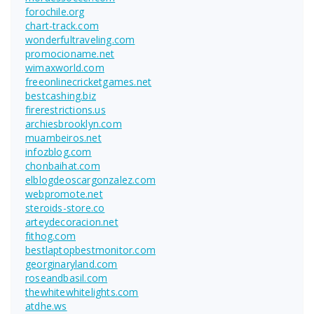
forochile.org
chart-track.com
wonderfultraveling.com
promocioname.net
wimaxworld.com
freeonlinecricketgames.net
bestcashing.biz
firerestrictions.us
archiesbrooklyn.com
muambeiros.net
infozblog.com
chonbaihat.com
elblogdeoscargonzalez.com
webpromote.net
steroids-store.co
arteydecoracion.net
fithog.com
bestlaptopbestmonitor.com
georginaryland.com
roseandbasil.com
thewhitewhitelights.com
atdhe.ws