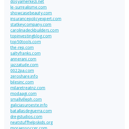
dosyamerkezi.net
le-surrealisme.com
showcasebeauty.com
insurancepolicyexpert.com
statkeycompany.com
carolinadeckbuilders.com
topinvestingblog.com
top50tools.com
the-rep.com
saltyfranks.com
annerani.com
jazzatude.com
0022pa.com
zeroshare.info
bilesinc.com
milaretreatnz.com
modaagi.com
smallvilleph.com
galiciasuroeste.info
batallasdeguerra.com
dregstudios.com
neatstuffhelpskids.org
moraessoccer.com