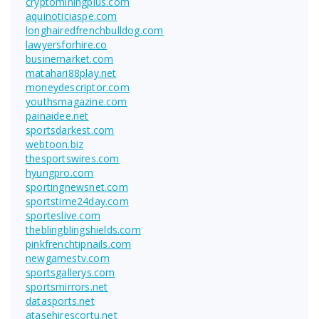
cryptominingplus.com
aquinoticiaspe.com
longhairedfrenchbulldog.com
lawyersforhire.co
businemarket.com
matahari88play.net
moneydescriptor.com
youthsmagazine.com
painaidee.net
sportsdarkest.com
webtoon.biz
thesportswires.com
hyungpro.com
sportingnewsnet.com
sportstime24day.com
sporteslive.com
theblingblingshields.com
pinkfrenchtipnails.com
newgamestv.com
sportsgallerys.com
sportsmirrors.net
datasports.net
atasehirescortu.net