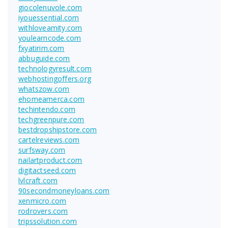
giocolenuvole.com
iyouessential.com
withloveamity.com
youlearncode.com
fxyatirim.com
abbuguide.com
technologyresult.com
webhostingoffers.org
whatszow.com
ehomeamerca.com
techintendo.com
techgreenpure.com
bestdropshipstore.com
cartelreviews.com
surfsway.com
nailartproduct.com
digitactseed.com
lvlcraft.com
90secondmoneyloans.com
xenmicro.com
rodrovers.com
tripssolution.com