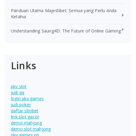
Panduan Utama Majestibet: Semua yang Perlu Anda
Ketahui
Understanding Saung4D: The Future of Online Gaming
Links
pkv slot
judi qq
login pkv games
judi poker
daftar sbobet
link slot gacor
demo mahjong
demo slot mahjong
pkv games qq