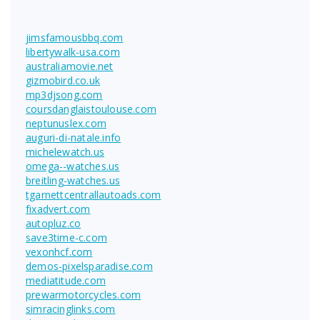
jimsfamousbbq.com
libertywalk-usa.com
australiamovie.net
gizmobird.co.uk
mp3djsong.com
coursdanglaistoulouse.com
neptunuslex.com
auguri-di-natale.info
michelewatch.us
omega--watches.us
breitling-watches.us
tgarnettcentrallautoads.com
fixadvert.com
autopluz.co
save3time-c.com
vexonhcf.com
demos-pixelsparadise.com
mediatitude.com
prewarmotorcycles.com
simracinglinks.com