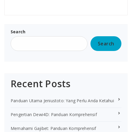
Search
Search
Recent Posts
Panduan Utama Jeniustoto: Yang Perlu Anda Ketahui
Pengertian Dewi4D: Panduan Komprehensif
Memahami Gajibet: Panduan Komprehensif