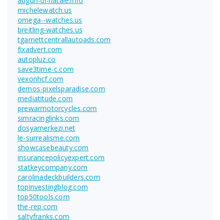
auguri-di-natale.info
michelewatch.us
omega--watches.us
breitling-watches.us
tgarnettcentrallautoads.com
fixadvert.com
autopluz.co
save3time-c.com
vexonhcf.com
demos-pixelsparadise.com
mediatitude.com
prewarmotorcycles.com
simracinglinks.com
dosyamerkezi.net
le-surrealisme.com
showcasebeauty.com
insurancepolicyexpert.com
statkeycompany.com
carolinadeckbuilders.com
topinvestingblog.com
top50tools.com
the-rep.com
saltyfranks.com