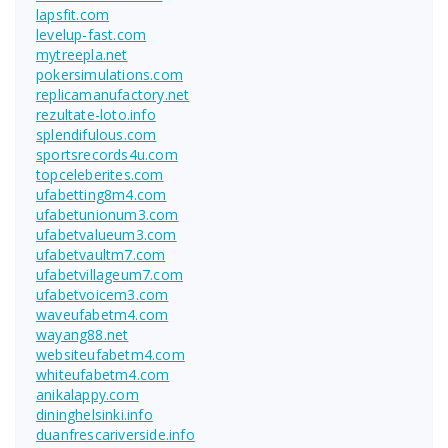
lapsfit.com
levelup-fast.com
mytreepla.net
pokersimulations.com
replicamanufactory.net
rezultate-loto.info
splendifulous.com
sportsrecords4u.com
topceleberites.com
ufabetting8m4.com
ufabetunionum3.com
ufabetvalueum3.com
ufabetvaultm7.com
ufabetvillageum7.com
ufabetvoicem3.com
waveufabetm4.com
wayang88.net
websiteufabetm4.com
whiteufabetm4.com
anikalappy.com
dininghelsinki.info
duanfrescariverside.info