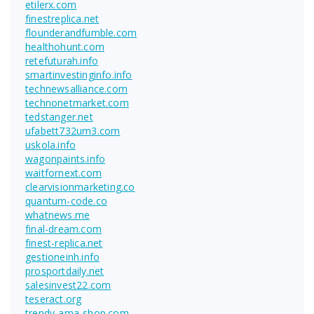
etilerx.com
finestreplica.net
flounderandfumble.com
healthohunt.com
retefuturah.info
smartinvestinginfo.info
technewsalliance.com
technonetmarket.com
tedstanger.net
ufabett732um3.com
uskola.info
wagonpaints.info
waitfornext.com
clearvisionmarketing.co
quantum-code.co
whatnews.me
final-dream.com
finest-replica.net
gestioneinh.info
prosportdaily.net
salesinvest22.com
teseract.org
trendy-ama-shop.com