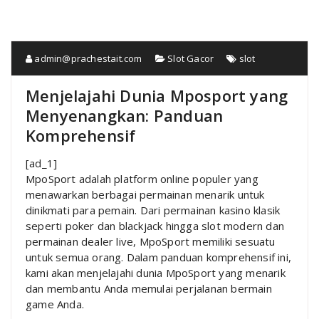
admin@prachestait.com
Slot Gacor
slot
Menjelajahi Dunia Mposport yang
Menyenangkan: Panduan
Komprehensif
[ad_1]
MpoSport adalah platform online populer yang
menawarkan berbagai permainan menarik untuk
dinikmati para pemain. Dari permainan kasino klasik
seperti poker dan blackjack hingga slot modern dan
permainan dealer live, MpoSport memiliki sesuatu
untuk semua orang. Dalam panduan komprehensif ini,
kami akan menjelajahi dunia MpoSport yang menarik
dan membantu Anda memulai perjalanan bermain
game Anda.