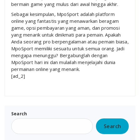
bermain game yang mulus dari awal hingga akhir.
Sebagai kesimpulan, MpoSport adalah platform
online yang fantastis yang menawarkan beragam
game, opsi pembayaran yang aman, dan promosi
yang menarik untuk dinikmati para pemain. Apakah
Anda seorang pro berpengalaman atau pemain biasa,
MpoSport memiliki sesuatu untuk semua orang. Jadi
mengapa menunggu? Bergabunglah dengan
MpoSport hari ini dan mulailah menjelajahi dunia
permainan online yang menarik.
[ad_2]
Search
Search