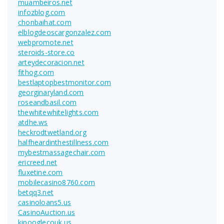
muambeiros.net
infozblog.com
chonbaihat.com
elblogdeoscargonzalez.com
webpromote.net
steroids-store.co
arteydecoracion.net
fithog.com
bestlaptopbestmonitor.com
georginaryland.com
roseandbasil.com
thewhitewhitelights.com
atdhe.ws
heckrodtwetland.org
halfheardinthestillness.com
mybestmassagechair.com
ericreed.net
fluxetine.com
mobilecasino8760.com
betqq3.net
casinoloans5.us
CasinoAuction.us
kipooglecouk.us