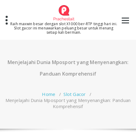
Skip
to
content
Raih maxwin besar dengan slot X1000 ber-RTP tinggi hari ini.
Slot gacor ini menawarkan peluang besar untuk menang
setiap kali bermain.
Menjelajahi Dunia Mposport yang Menyenangkan:
Panduan Komprehensif
Home
/
Slot Gacor
/
Menjelajahi Dunia Mposport yang Menyenangkan: Panduan
Komprehensif