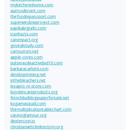
mykitchennhome.com
aumoulinvert.com
thefoodiepassport.com
superwindowproject.com
papibakigrafo.com
icanhazjs.com
canimpact.org
goviralstudy.com
cartourism.net
apple-cores.com
pulserasdeactividad10.com
barbaracarlotti.com
desktopmining.net
inthebleachers.net
lexapro-rx-store.com
buyskincareproducts.org
frenchbulldogpuppyforsale.net
kogamasquid.com
themultiplicationtablechart.com
casinoglamour.org
dextercoin.io
christianarticledirectory.org