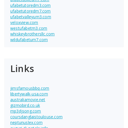
ufabetutoredm3.com
ufabetutoredm7.com
ufabetvalleyum3.com
veloxview.com
westufabetm3.com
whiskeybrothersllc.com
wildufabetum7.com
Links
jimsfamousbbq.com
libertywalk-usa.com
australiamovie.net
gizmobird.co.uk
mp3djsong.com
coursdanglaistoulouse.com
neptunuslex.com