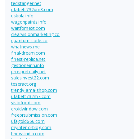
tedstanger.net
ufabett732um3.com
uskola.info
wagonpaints.info
waitfornext.com
clearvisionmarketing.co
quantum-code.co
whatnews.me
final-dream.com
finest-replica.net
gestioneinh.info
prosportdaily.net
salesinvest22.com
teseract.org
trendy-ama-shop.com
ufabett732m7.com
visiofood.com
droidwindow.com
freeprsubmission.com
ufagold666.com
myinteriorblog.com
bnewsindia.com