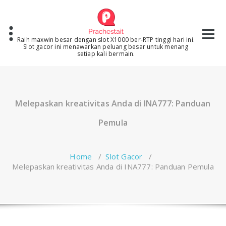
Skip
to
content
Raih maxwin besar dengan slot X1000 ber-RTP tinggi hari ini.
Slot gacor ini menawarkan peluang besar untuk menang
setiap kali bermain.
Melepaskan kreativitas Anda di INA777: Panduan
Pemula
Home
/
Slot Gacor
/
Melepaskan kreativitas Anda di INA777: Panduan Pemula