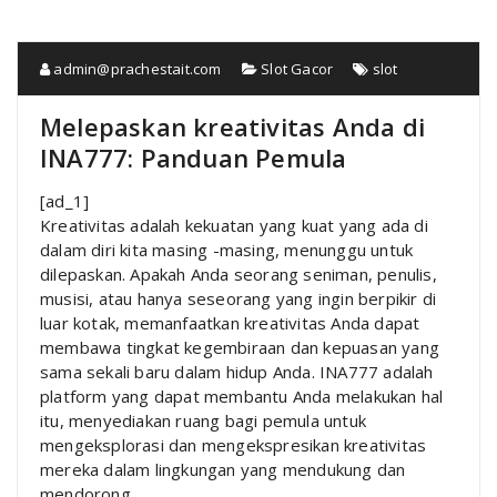
admin@prachestait.com
Slot Gacor
slot
Melepaskan kreativitas Anda di
INA777: Panduan Pemula
[ad_1]
Kreativitas adalah kekuatan yang kuat yang ada di
dalam diri kita masing -masing, menunggu untuk
dilepaskan. Apakah Anda seorang seniman, penulis,
musisi, atau hanya seseorang yang ingin berpikir di
luar kotak, memanfaatkan kreativitas Anda dapat
membawa tingkat kegembiraan dan kepuasan yang
sama sekali baru dalam hidup Anda. INA777 adalah
platform yang dapat membantu Anda melakukan hal
itu, menyediakan ruang bagi pemula untuk
mengeksplorasi dan mengekspresikan kreativitas
mereka dalam lingkungan yang mendukung dan
mendorong.