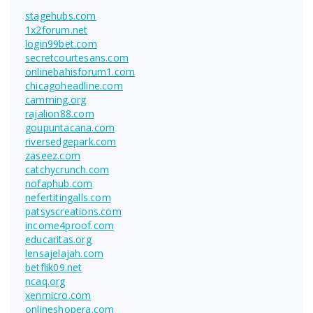
stagehubs.com
1x2forum.net
login99bet.com
secretcourtesans.com
onlinebahisforum1.com
chicagoheadline.com
camming.org
rajalion88.com
goupuntacana.com
riversedgepark.com
zaseez.com
catchycrunch.com
nofaphub.com
nefertitingalls.com
patsyscreations.com
income4proof.com
educaritas.org
lensajelajah.com
betflik09.net
ncaq.org
xenmicro.com
onlineshopera.com