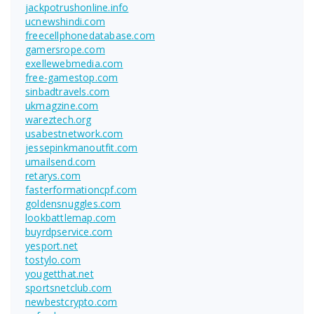
jackpotrushonline.info
ucnewshindi.com
freecellphonedatabase.com
gamersrope.com
exellewebmedia.com
free-gamestop.com
sinbadtravels.com
ukmagzine.com
wareztech.org
usabestnetwork.com
jessepinkmanoutfit.com
umailsend.com
retarys.com
fasterformationcpf.com
goldensnuggles.com
lookbattlemap.com
buyrdpservice.com
yesport.net
tostylo.com
yougetthat.net
sportsnetclub.com
newbestcrypto.com