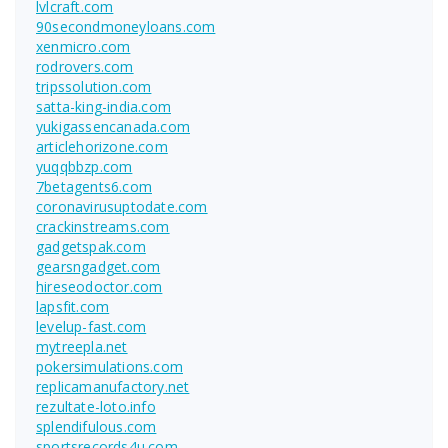
lvlcraft.com
90secondmoneyloans.com
xenmicro.com
rodrovers.com
tripssolution.com
satta-king-india.com
yukigassencanada.com
articlehorizone.com
yuqqbbzp.com
7betagents6.com
coronavirusuptodate.com
crackinstreams.com
gadgetspak.com
gearsngadget.com
hireseodoctor.com
lapsfit.com
levelup-fast.com
mytreepla.net
pokersimulations.com
replicamanufactory.net
rezultate-loto.info
splendifulous.com
sportsrecords4u.com