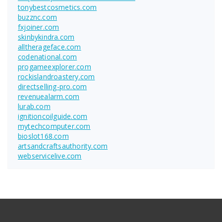
tonybestcosmetics.com
buzznc.com
fxjoiner.com
skinbykindra.com
alltherageface.com
codenational.com
progameexplorer.com
rockislandroastery.com
directselling-pro.com
revenuealarm.com
lurab.com
ignitioncoilguide.com
mytechcomputer.com
bioslot168.com
artsandcraftsauthority.com
webservicelive.com