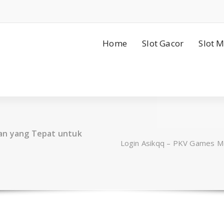
Home
Slot Gacor
Slot 
an yang Tepat untuk
Login Asikqq – PKV Games M