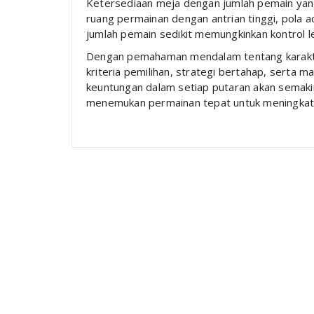
Ketersediaan meja dengan jumlah pemain yan
ruang permainan dengan antrian tinggi, pola 
jumlah pemain sedikit memungkinkan kontrol le
Dengan pemahaman mendalam tentang karakte
kriteria pemilihan, strategi bertahap, serta 
keuntungan dalam setiap putaran akan semak
menemukan permainan tepat untuk meningkatk