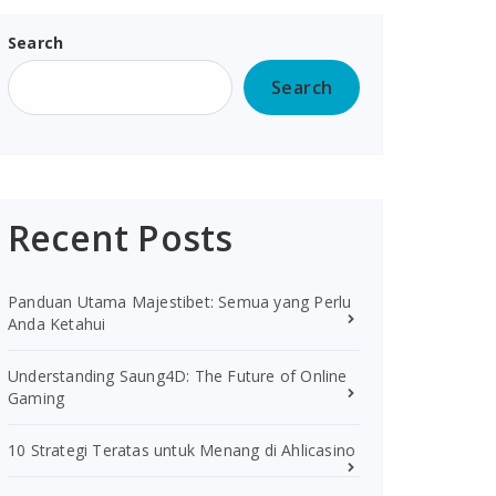
Search
Search
Recent Posts
Panduan Utama Majestibet: Semua yang Perlu
Anda Ketahui
Understanding Saung4D: The Future of Online
Gaming
10 Strategi Teratas untuk Menang di Ahlicasino