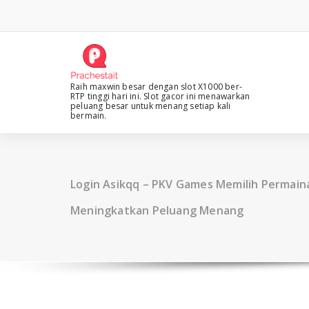
Skip
to
content
Raih maxwin besar dengan slot X1000 ber-
RTP tinggi hari ini. Slot gacor ini menawarkan
peluang besar untuk menang setiap kali
bermain.
Login Asikqq – PKV Games Memilih Permain
Meningkatkan Peluang Menang