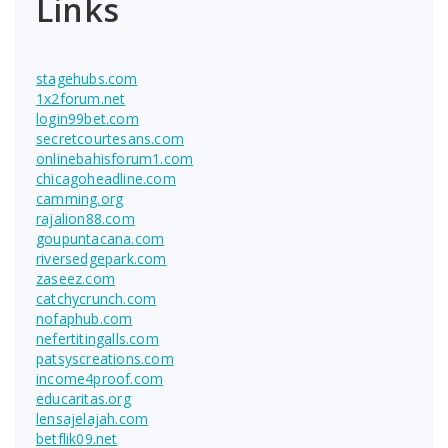
Links
stagehubs.com
1x2forum.net
login99bet.com
secretcourtesans.com
onlinebahisforum1.com
chicagoheadline.com
camming.org
rajalion88.com
goupuntacana.com
riversedgepark.com
zaseez.com
catchycrunch.com
nofaphub.com
nefertitingalls.com
patsyscreations.com
income4proof.com
educaritas.org
lensajelajah.com
betflik09.net