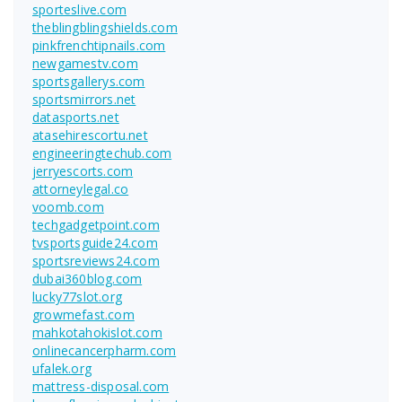
sporteslive.com
theblingblingshields.com
pinkfrenchtipnails.com
newgamestv.com
sportsgallerys.com
sportsmirrors.net
datasports.net
atasehirescortu.net
engineeringtechub.com
jerryescorts.com
attorneylegal.co
voomb.com
techgadgetpoint.com
tvsportsguide24.com
sportsreviews24.com
dubai360blog.com
lucky77slot.org
growmefast.com
mahkotahokislot.com
onlinecancerpharm.com
ufalek.org
mattress-disposal.com