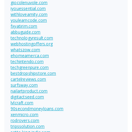
giocolenuvole.com
iyouessential.com
withloveamity.com
youlearncode.com
fxyatirim.com
abbuguide.com
technologyresult.com
webhostingoffers.org
whatszow.com
ehomeamerca.com
techintendo.com
techgreenpure.com
bestdropshipstore.com
cartelreviews.com
surfsway.com
nailartproduct.com
digitactseed.com
lvlcraft.com
90secondmoneyloans.com
xenmicro.com
rodrovers.com
tripssolution.com