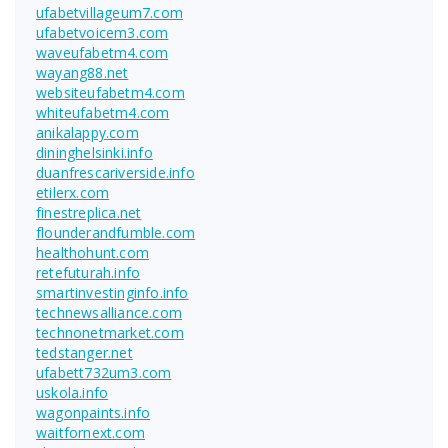
ufabetvillageum7.com
ufabetvoicem3.com
waveufabetm4.com
wayang88.net
websiteufabetm4.com
whiteufabetm4.com
anikalappy.com
dininghelsinki.info
duanfrescariverside.info
etilerx.com
finestreplica.net
flounderandfumble.com
healthohunt.com
retefuturah.info
smartinvestinginfo.info
technewsalliance.com
technonetmarket.com
tedstanger.net
ufabett732um3.com
uskola.info
wagonpaints.info
waitfornext.com