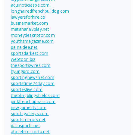
aquinoticiaspe.com
longhairedfrenchbulldog.com
lawyersforhire.co
businemarket.com
matahari88play.net
moneydescriptor.com
youthsmagazine.com
painaidee.net
sportsdarkest.com
webtoon.biz
thesportswires.com
hyungpro.com
sportingnewsnet.com
sportstime24day.com
sporteslive.com
theblingblingshields.com
pinkfrenchtipnails.com
newgamestv.com
sportsgallerys.com
sportsmirrors.net
datasports.net
atasehirescortu.net