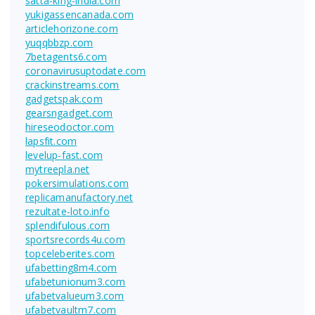
satta-king-india.com
yukigassencanada.com
articlehorizone.com
yuqqbbzp.com
7betagents6.com
coronavirusuptodate.com
crackinstreams.com
gadgetspak.com
gearsngadget.com
hireseodoctor.com
lapsfit.com
levelup-fast.com
mytreepla.net
pokersimulations.com
replicamanufactory.net
rezultate-loto.info
splendifulous.com
sportsrecords4u.com
topceleberites.com
ufabetting8m4.com
ufabetunionum3.com
ufabetvalueum3.com
ufabetvaultm7.com