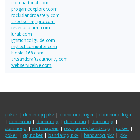
codenational.com
progameexplorer.com
rockislandroastery.com
directselling-pro.com
revenuealarm.com
lurab.com
ignitioncoilguide.com
mytechcomputer.com
bioslot168.com
artsandcraftsauthority.com
webservicelive.com
poker
|
dominoqq pkv
|
dominoqq login
|
dominoqq login
|
dominoqq
|
dominoqq
|
dominoqq
|
dominoqq
|
dominoqq
|
slot maxwin
|
pkv games bandarqq
|
poker
|
poker
|
qq poker
|
bandarqq pkv
|
bandarqq pkv
|
pkv