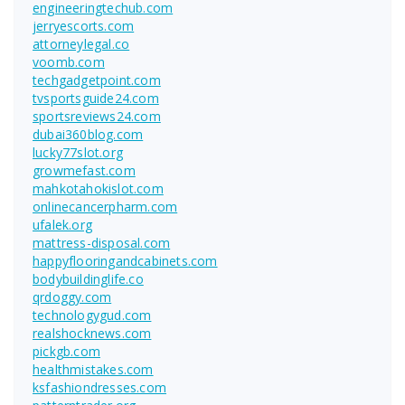
engineeringtechub.com
jerryescorts.com
attorneylegal.co
voomb.com
techgadgetpoint.com
tvsportsguide24.com
sportsreviews24.com
dubai360blog.com
lucky77slot.org
growmefast.com
mahkotahokislot.com
onlinecancerpharm.com
ufalek.org
mattress-disposal.com
happyflooringandcabinets.com
bodybuildinglife.co
qrdoggy.com
technologygud.com
realshocknews.com
pickgb.com
healthmistakes.com
ksfashiondresses.com