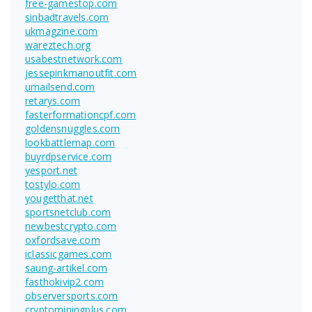
free-gamestop.com
sinbadtravels.com
ukmagzine.com
wareztech.org
usabestnetwork.com
jessepinkmanoutfit.com
umailsend.com
retarys.com
fasterformationcpf.com
goldensnuggles.com
lookbattlemap.com
buyrdpservice.com
yesport.net
tostylo.com
yougetthat.net
sportsnetclub.com
newbestcrypto.com
oxfordsave.com
iclassicgames.com
saung-artikel.com
fasthokivip2.com
observersports.com
cryptominingplus.com