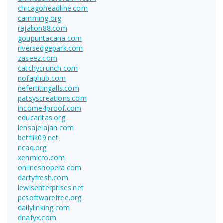
chicagoheadline.com
camming.org
rajalion88.com
goupuntacana.com
riversedgepark.com
zaseez.com
catchycrunch.com
nofaphub.com
nefertitingalls.com
patsyscreations.com
income4proof.com
educaritas.org
lensajelajah.com
betflik09.net
ncaq.org
xenmicro.com
onlineshopera.com
dartyfresh.com
lewisenterprises.net
pcsoftwarefree.org
dailylinking.com
dnafyx.com