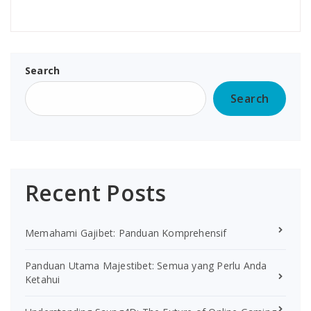
Search
Search
Recent Posts
Memahami Gajibet: Panduan Komprehensif
Panduan Utama Majestibet: Semua yang Perlu Anda
Ketahui